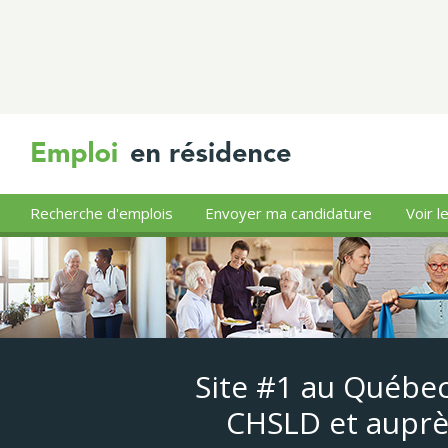
Recherche d'emplois
Envoyer ma candidature
Voir l
Site #1 au Québec
CHSLD et auprè