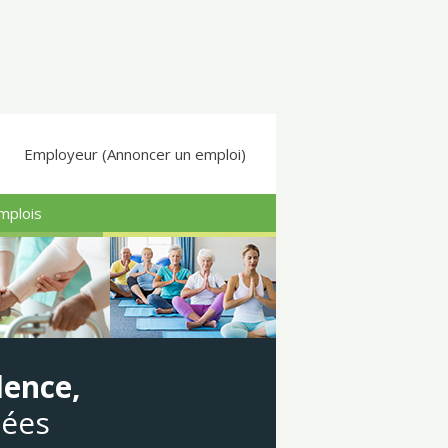
Employeur (Annoncer un emploi)
mplois
dence,
gées