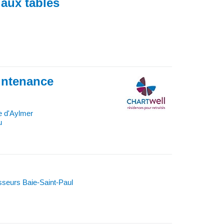
 aux tables
intenance
e d'Aylmer
u
sseurs Baie-Saint-Paul