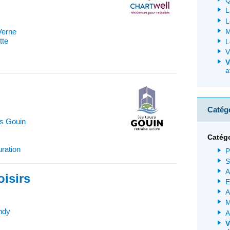
Q
L
L
M
Verne
tte
L
V
V
a
Catég
s Gouin
Catég
uration
P
S
A
isirs
E
A
M
ndy
A
V