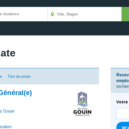
date
Receve
se
|
Titre de poste
emplo
recher
Général(e)
Votre 
s Gouin
uration