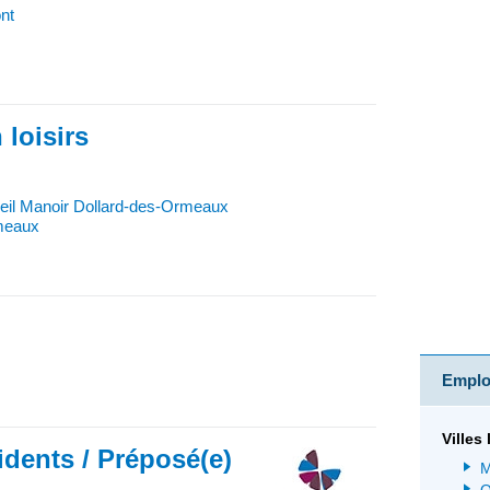
nt
 loisirs
eil Manoir Dollard-des-Ormeaux
meaux
Emploi
Villes
idents / Préposé(e)
M