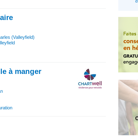
d
iaire
rles (Valleyfield)
leyfield
lle à manger
an
uration
C