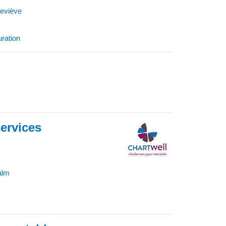
eviève
uration
ervices
alm