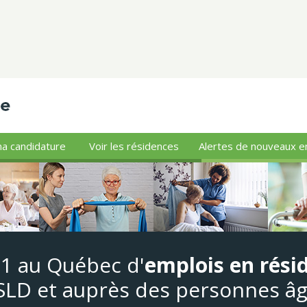
a candidature
Voir les résidences
Alertes de nouveaux e
#1 au Québec d'
emplois en rési
LD et auprès des personnes â