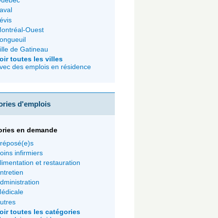
uébec
aval
évis
ontréal-Ouest
ongueuil
ille de Gatineau
oir toutes les villes
vec des emplois en résidence
ories d'emplois
ories en demande
réposé(e)s
oins infirmiers
limentation et restauration
ntretien
dministration
édicale
utres
oir toutes les catégories