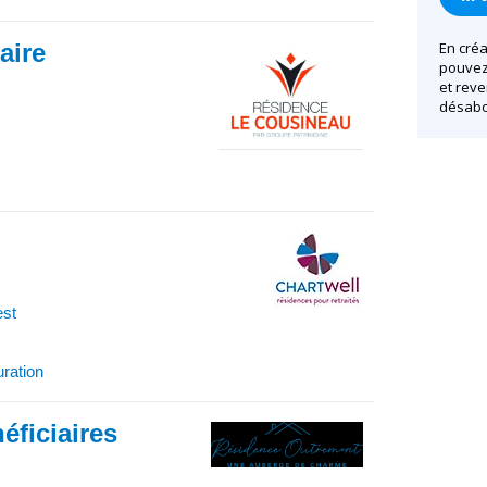
iaire
En créa
pouvez 
et reve
désabo
est
uration
éficiaires