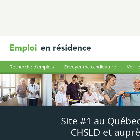
Recherche d'emplois
Envoyer ma candidature
Voir l
Site #1 au Québec
CHSLD et auprè