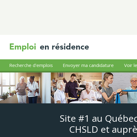
Recherche d'emplois
Envoyer ma candidature
Voir l
Site #1 au Québec
CHSLD et auprè