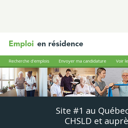
Recherche d'emplois
Envoyer ma candidature
Voir l
Site #1 au Québec
CHSLD et auprè