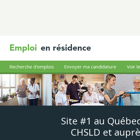
Recherche d'emplois
Envoyer ma candidature
Voir l
Site #1 au Québec
CHSLD et auprè