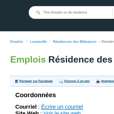
Emplois
/
Louiseville
/
Résidences des Bâtisseurs
/
Résiden
Emplois
Résidence des 
Partager sur Facebook
Envoyer à un ami
Imprime
Coordonnées
Courriel
:
Écrire un courriel
Site Web
:
Voir le site web