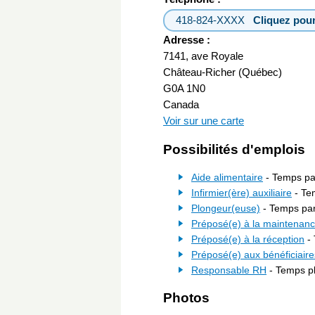
418-824-XXXX
Cliquez pour
Adresse :
7141, ave Royale
Château-Richer (Québec)
G0A 1N0
Canada
Voir sur une carte
Possibilités d'emplois
Aide alimentaire
- Temps part
Infirmier(ère) auxiliaire
- Tem
Plongeur(euse)
- Temps part
Préposé(e) à la maintenan
Préposé(e) à la réception
- 
Préposé(e) aux bénéficiaire
Responsable RH
- Temps pl
Photos