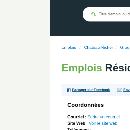
Emplois
/
Château-Richer
/
Grou
Emplois
Rési
Partager sur Facebook
Env
Coordonnées
Courriel
:
Écrire un courriel
Site Web
:
Voir le site web
Téléphone :