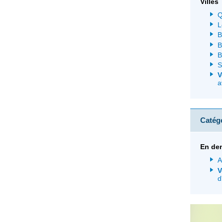
Villes
Q
L
B
B
B
S
V
a
Catég
En de
A
V
d