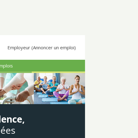
Employeur (Annoncer un emploi)
mplois
dence,
gées