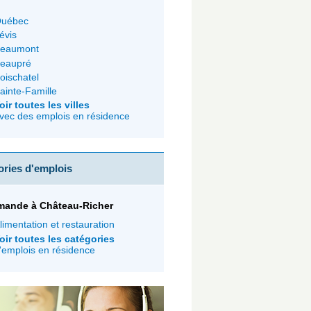
uébec
évis
eaumont
eaupré
oischatel
ainte-Famille
oir toutes les villes
vec des emplois en résidence
ories d'emplois
mande à Château-Richer
limentation et restauration
oir toutes les catégories
'emplois en résidence