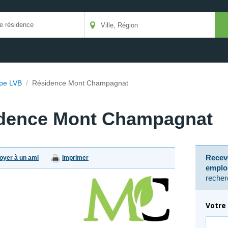
pe LVB
/
Résidence Mont Champagnat
dence Mont Champagnat
Receve
oyer à un ami
Imprimer
emplo
recher
Votre 