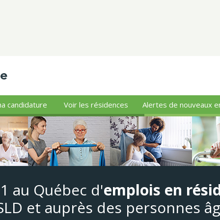
a candidature
Voir les résidences
Alertes de nouveaux e
#1 au Québec d'
emplois en rési
LD et auprès des personnes â