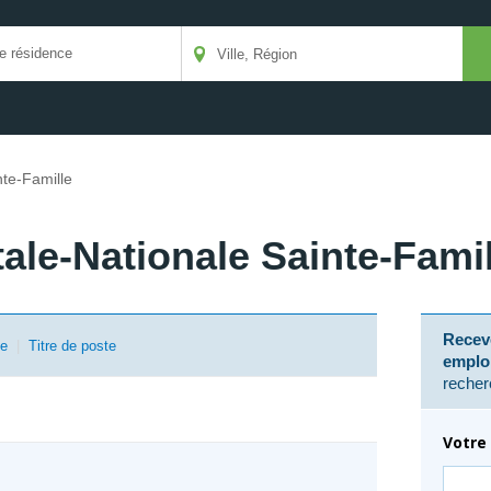
nte-Famille
tale-Nationale Sainte-Famil
Receve
se
|
Titre de poste
emplo
recher
Votre 