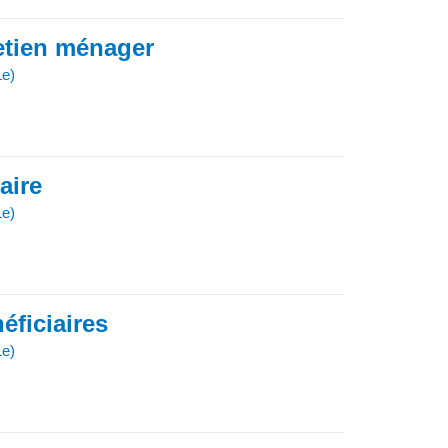
retien ménager
Le)
iaire
Le)
éficiaires
Le)