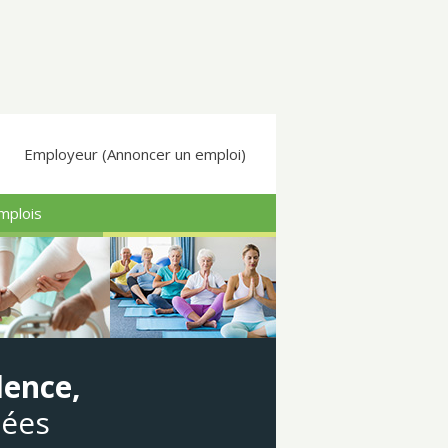
Employeur (Annoncer un emploi)
mplois
dence,
gées