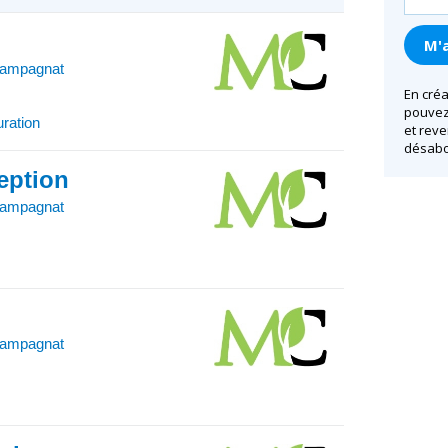
hampagnat
En créa
pouvez 
uration
et reve
désabo
ception
hampagnat
hampagnat