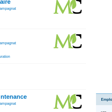
iaire
hampagnat
hampagnat
uration
intenance
Emploi
hampagnat