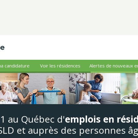
a candidature
Voir les résidences
Alertes de nouveaux e
#1 au Québec d'
emplois en rési
LD et auprès des personnes â