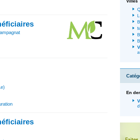
Villes
Q
L
B
éficiaires
M
hampagnat
B
B
V
a
)
Catég
Le)
En dem
V
uration
d
éficiaires