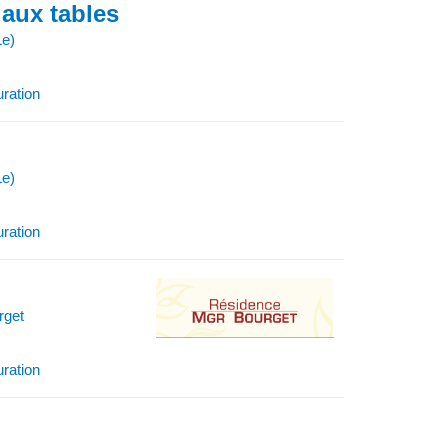
 aux tables
Le)
uration
Le)
uration
rget
uration