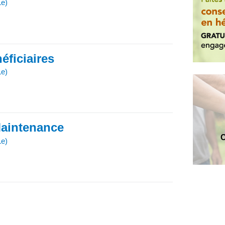
Le)
éficiaires
Le)
Maintenance
C
Le)