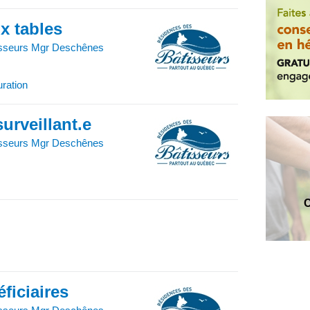
x tables
isseurs Mgr Deschênes
uration
urveillant.e
isseurs Mgr Deschênes
C
ficiaires