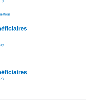
Le)
uration
éficiaires
Le)
éficiaires
Le)