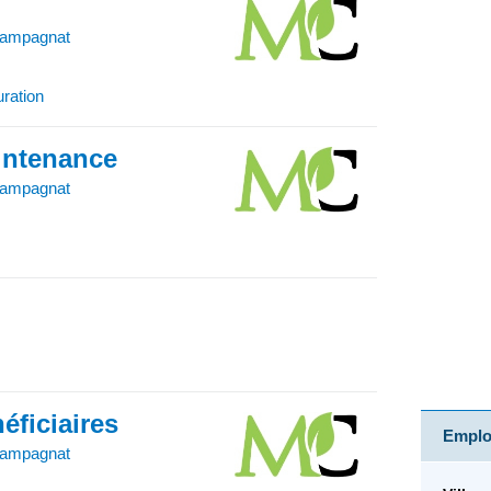
hampagnat
uration
intenance
hampagnat
éficiaires
Emploi
hampagnat