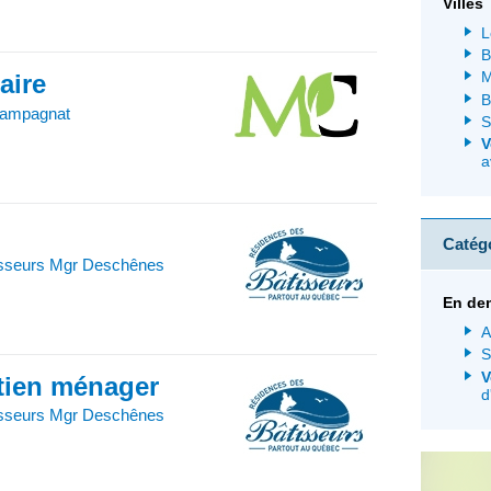
Villes
L
B
M
iaire
B
hampagnat
S
V
a
Catég
isseurs Mgr Deschênes
En de
A
S
V
etien ménager
d
isseurs Mgr Deschênes