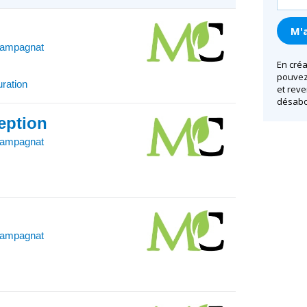
hampagnat
En créa
pouvez 
uration
et reve
désabo
ception
hampagnat
hampagnat