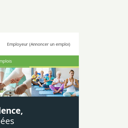
Employeur (Annoncer un emploi)
mplois
dence,
gées