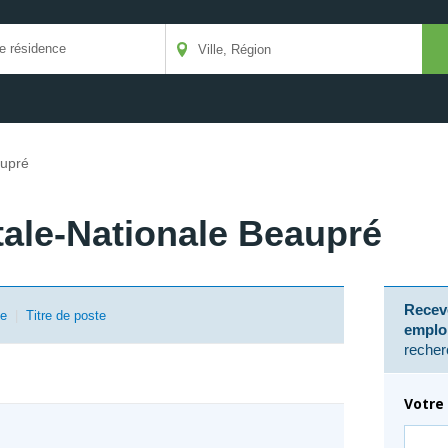
upré
tale-Nationale Beaupré
Receve
se
|
Titre de poste
emplo
recher
Votre 