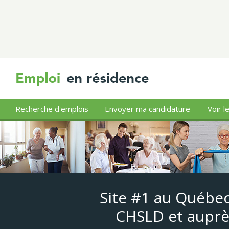
Recherche d'emplois
Envoyer ma candidature
Voir l
Site #1 au Québec
CHSLD et auprè