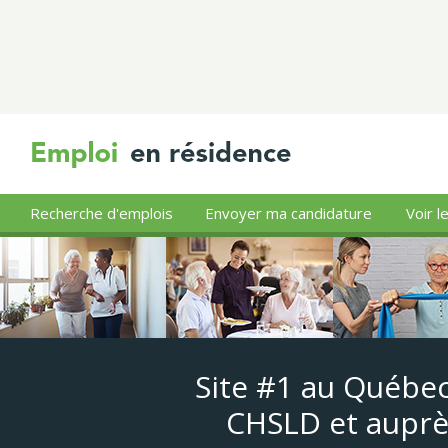
Recherche d'emplois
Envoyer ma candidature
Voir l
Site #1 au Québec
CHSLD et auprè