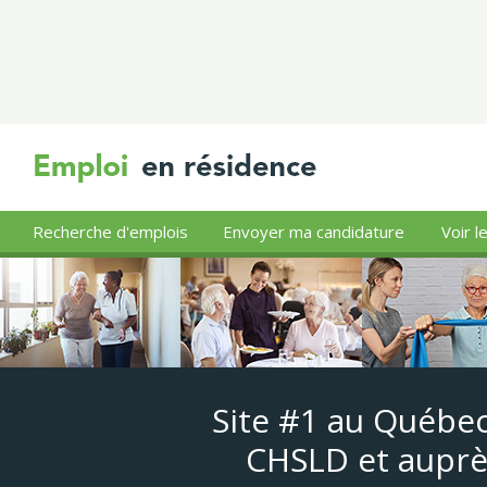
Recherche d'emplois
Envoyer ma candidature
Voir l
Site #1 au Québec
CHSLD et auprè