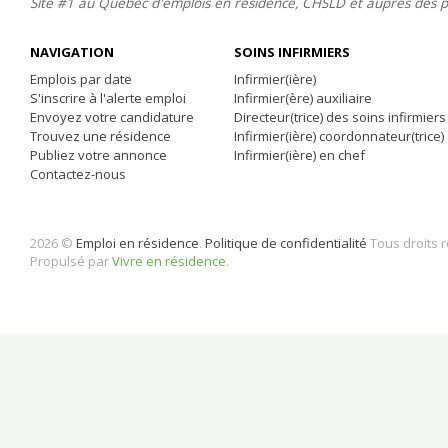
Site #1 au Québec d'emplois en résidence, CHSLD et auprès des 
NAVIGATION
SOINS INFIRMIERS
Emplois par date
Infirmier(ière)
S'inscrire à l'alerte emploi
Infirmier(ère) auxiliaire
Envoyez votre candidature
Directeur(trice) des soins infirmiers
Trouvez une résidence
Infirmier(ière) coordonnateur(trice)
Publiez votre annonce
Infirmier(ière) en chef
Contactez-nous
2026 ©
Emploi en résidence
.
Politique de confidentialité
Tous droits 
Propulsé par
Vivre en résidence
.