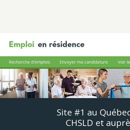
Recherche d'emplois
Envoyer ma candidature
Voir l
Site #1 au Québec
CHSLD et auprè