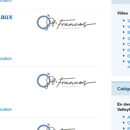
uration
Villes
 aux
S
V
B
S
C
K
D
uration
V
a
Catég
En de
uration
Valley
A
C
P