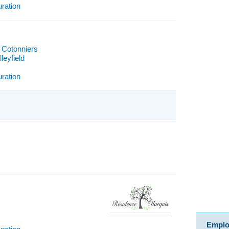
uration
)
s Cotonniers
leyfield
uration
Emploi