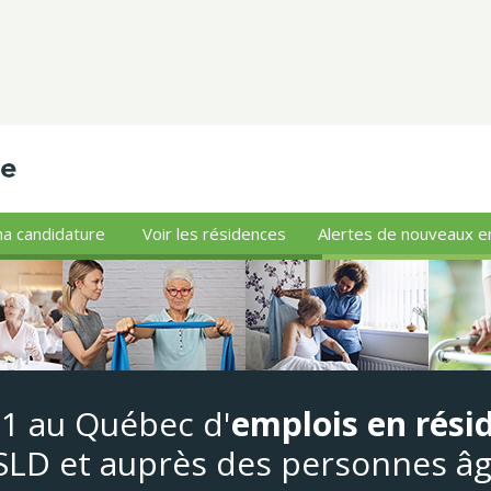
a candidature
Voir les résidences
Alertes de nouveaux e
#1 au Québec d'
emplois en rési
LD et auprès des personnes â