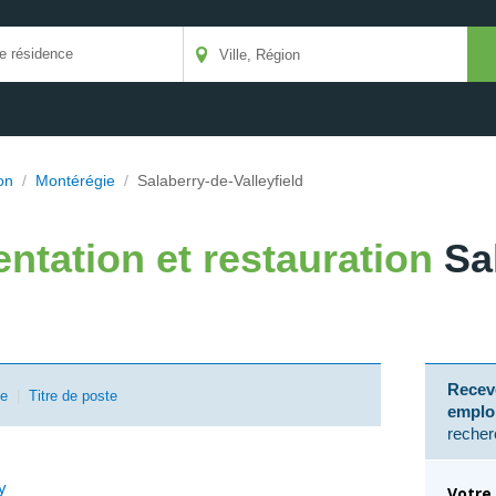
on
/
Montérégie
/
Salaberry-de-Valleyfield
entation et restauration
Sa
Receve
se
|
Titre de poste
emplo
recher
y
Votre 