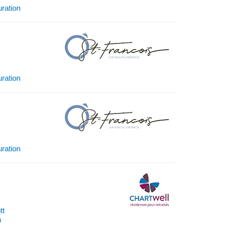
uration
uration
uration
tt
n