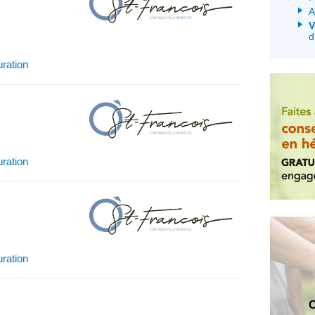
A
V
d
uration
uration
uration
C