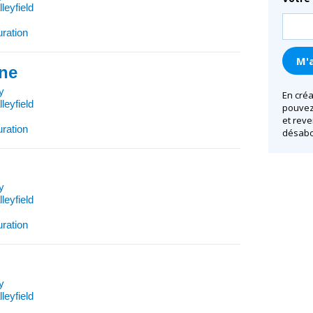
leyfield
uration
ine
y
En créa
leyfield
pouvez 
et reve
uration
désabo
y
leyfield
uration
)
y
leyfield