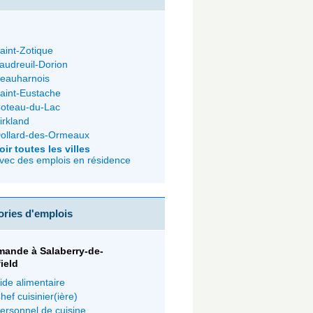
aint-Zotique
audreuil-Dorion
eauharnois
aint-Eustache
oteau-du-Lac
irkland
ollard-des-Ormeaux
oir toutes les villes
vec des emplois en résidence
ories d'emplois
mande à Salaberry-de-
field
ide alimentaire
hef cuisinier(ière)
ersonnel de cuisine