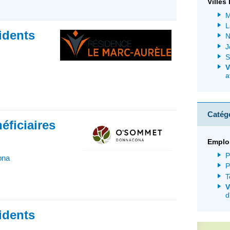
Villes
M
L
idents
N
J
S
V
a
Catég
éficiaires
Emplo
P
ona
P
T
V
d
idents