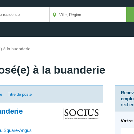
) à la buanderie
osé(e) à la buanderie
Receve
se
|
Titre de poste
emplo
recher
anderie
Votre 
du Square-Angus