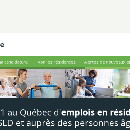
a candidature
Voir les résidences
Alertes de nouveaux e
#1 au Québec d'
emplois en rési
LD et auprès des personnes â