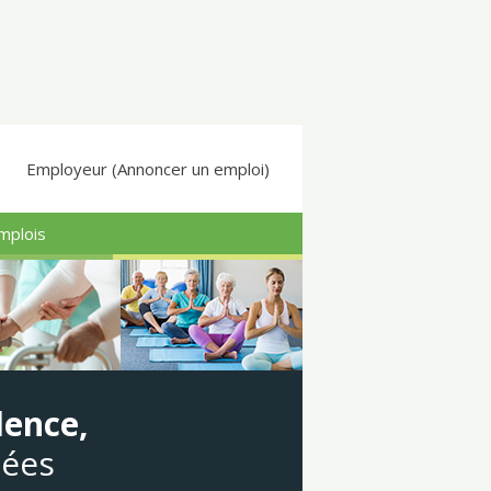
Employeur (Annoncer un emploi)
mplois
dence,
gées