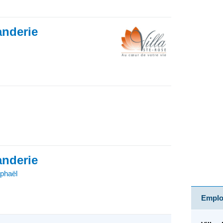
anderie
anderie
phaël
Emploi