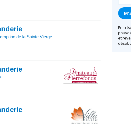
anderie
En créa
pouvez 
omption de la Sainte Vierge
et reve
désabo
anderie
s
anderie