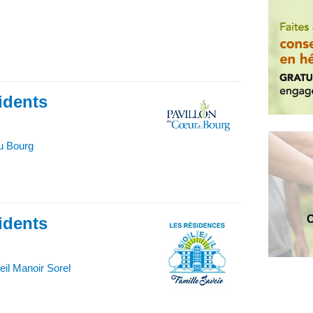
idents
u Bourg
C
idents
il Manoir Sorel