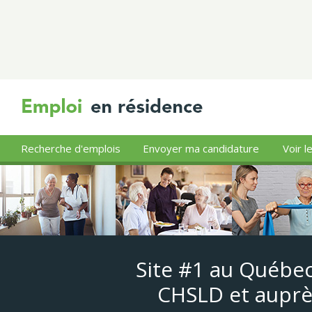
Recherche d'emplois
Envoyer ma candidature
Voir l
Site #1 au Québec
CHSLD et auprè