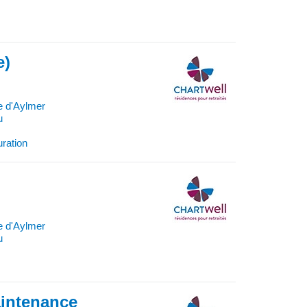
e)
e d'Aylmer
u
uration
e d'Aylmer
u
aintenance