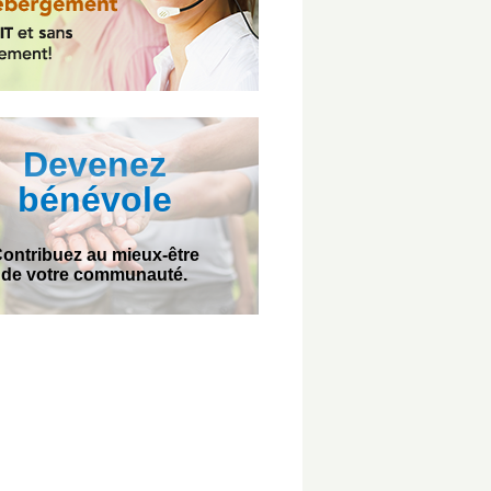
Devenez
bénévole
ontribuez au mieux-être
de votre communauté.