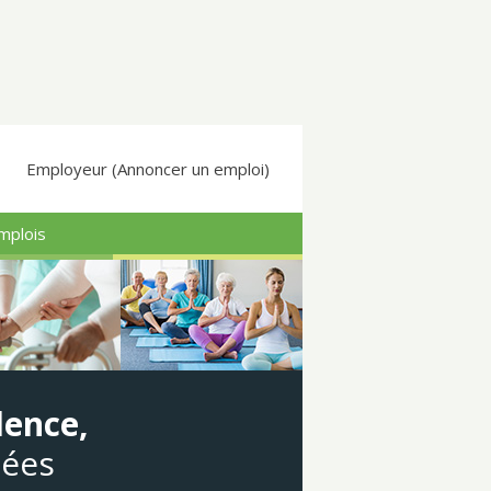
Employeur (Annoncer un emploi)
mplois
dence,
gées