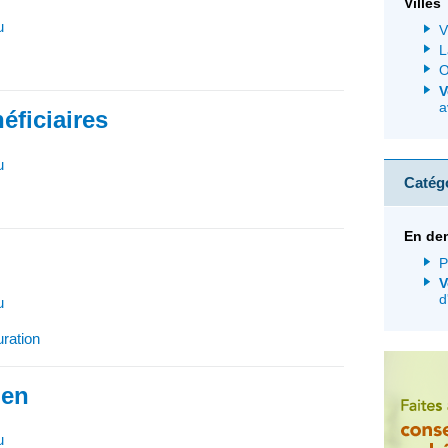
Villes
u
V
L
O
V
a
éficiaires
u
Catég
En de
)
P
V
d
u
uration
ien
u