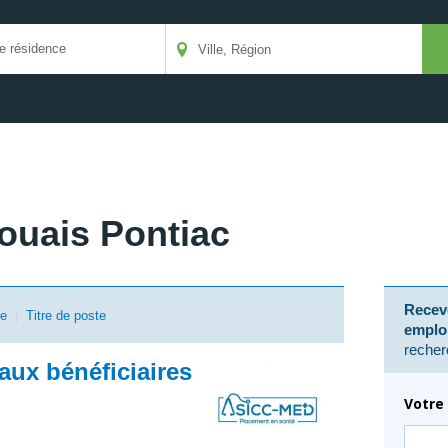
ouais Pontiac
Receve
se
|
Titre de poste
emplo
recher
ux bénéficiaires
Votre 