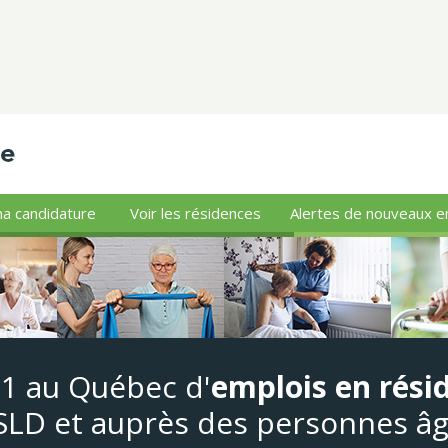
a candidature
Voir les résidences
Alertes de nouveaux e
#1 au Québec d'
emplois en rési
LD et auprès des personnes â