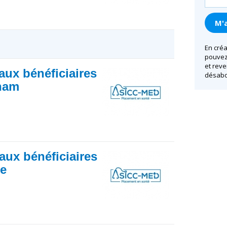
En créa
pouvez 
et reve
ux bénéficiaires
désabo
sham
ux bénéficiaires
he