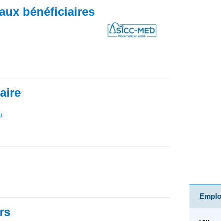
ux bénéficiaires
iaire
u
Emploi
rs