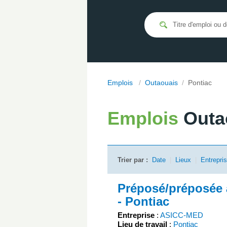
Emplois
/
Outaouais
/
Pontiac
Emplois
Outa
Trier par :
Date
|
Lieux
|
Entrepri
Préposé/préposée a
- Pontiac
Entreprise
:
ASICC-MED
Lieu de travail
:
Pontiac