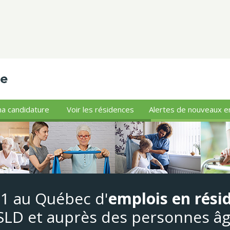
a candidature
Voir les résidences
Alertes de nouveaux e
#1 au Québec d'
emplois en rési
LD et auprès des personnes â