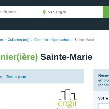
on
/
Cuisinier(ière)
/
Chaudière-Appalaches
/
Sainte-Marie
nier(ière)
Sainte-Marie
Receve
se
|
Titre de poste
emplo
recher
Votre 