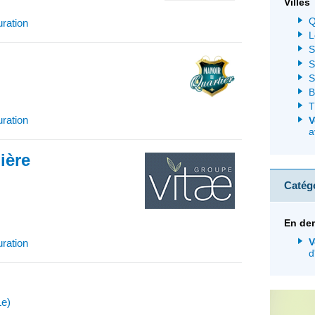
Villes
Q
uration
L
S
S
S
B
T
uration
V
a
ière
Catég
En de
V
uration
d
Le)