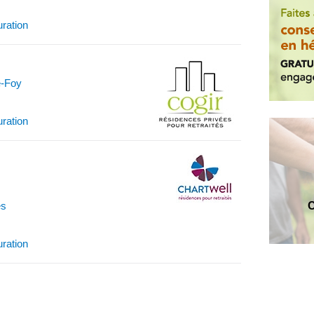
uration
e-Foy
uration
C
es
uration