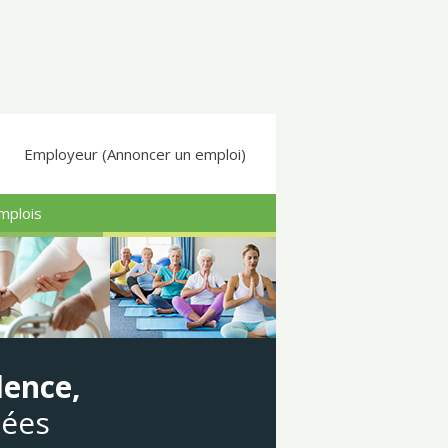
Employeur (Annoncer un emploi)
mplois
dence,
gées