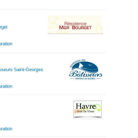
rget
uration
sseurs Saint-Georges
uration
uration