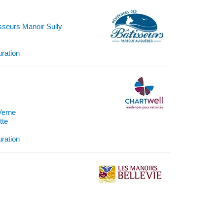
sseurs Manoir Sully
uration
Verne
tte
uration