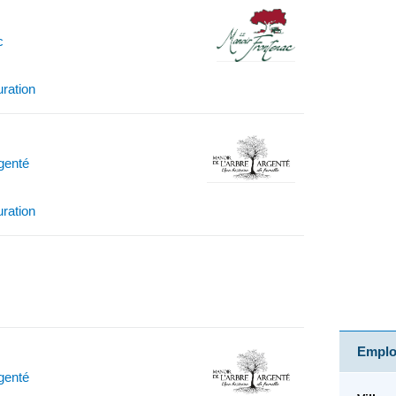
c
uration
rgenté
uration
Emploi
rgenté