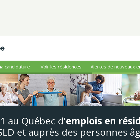
a candidature
Voir les résidences
Alertes de nouveaux e
#1 au Québec d'
emplois en rési
LD et auprès des personnes â