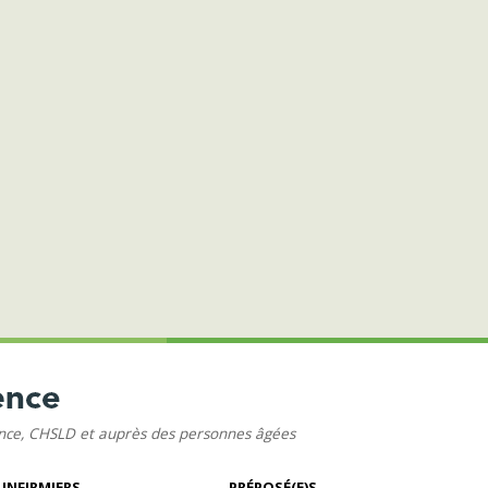
ence, CHSLD et auprès des personnes âgées
 INFIRMIERS
PRÉPOSÉ(E)S