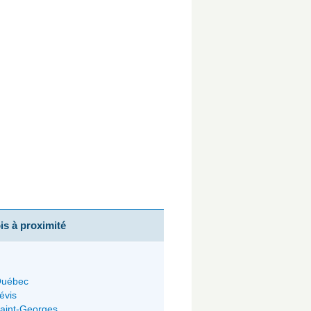
s à proximité
uébec
évis
aint-Georges