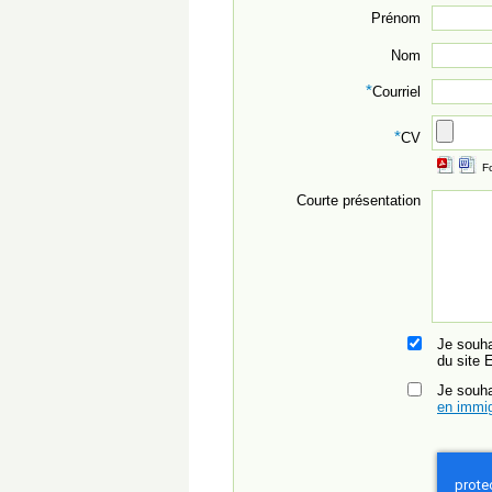
Prénom
Nom
*
Courriel
*
CV
F
Courte présentation
Je souha
du site 
Je souh
en immig