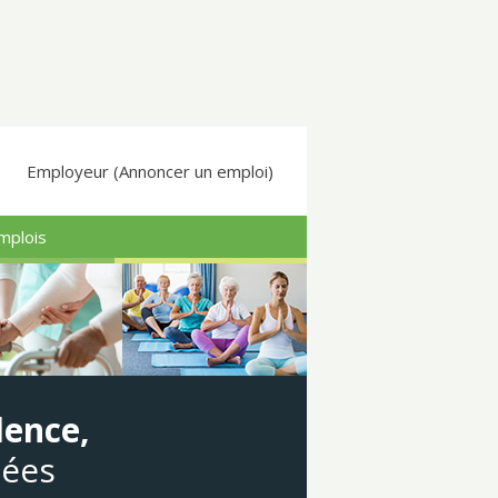
Employeur (Annoncer un emploi)
mplois
dence,
gées