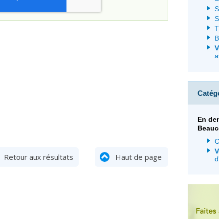
S
S
T
B
V
a
Catég
En de
Beauc
C
V
Retour aux résultats
Haut de page
d