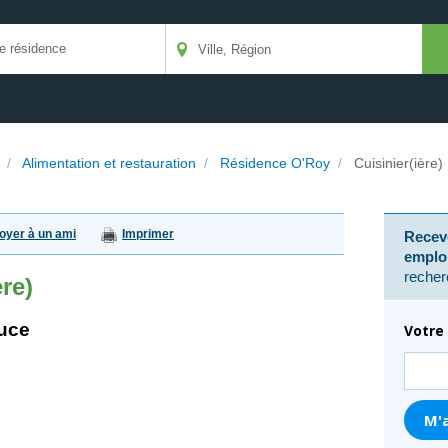
/
Alimentation et restauration
/
Résidence O'Roy
/
Cuisinier(ière)
oyer à un ami
Imprimer
Receve
emplo
recher
ère)
uce
Votre 