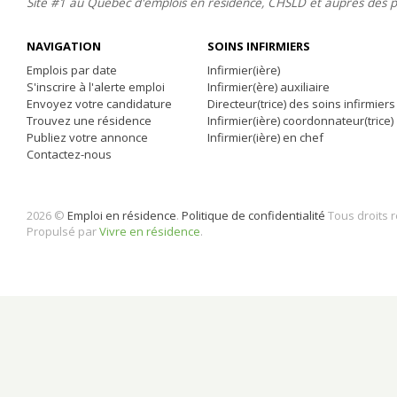
Site #1 au Québec d'emplois en résidence, CHSLD et auprès des 
NAVIGATION
SOINS INFIRMIERS
Emplois par date
Infirmier(ière)
S'inscrire à l'alerte emploi
Infirmier(ère) auxiliaire
Envoyez votre candidature
Directeur(trice) des soins infirmiers
Trouvez une résidence
Infirmier(ière) coordonnateur(trice)
Publiez votre annonce
Infirmier(ière) en chef
Contactez-nous
2026 ©
Emploi en résidence
.
Politique de confidentialité
Tous droits 
Propulsé par
Vivre en résidence
.