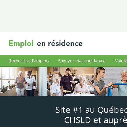
Recherche d'emplois
Envoyer ma candidature
Voir l
Site #1 au Québec
CHSLD et auprè