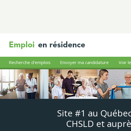
Recherche d'emplois
Envoyer ma candidature
Voir l
Site #1 au Québec
CHSLD et auprè