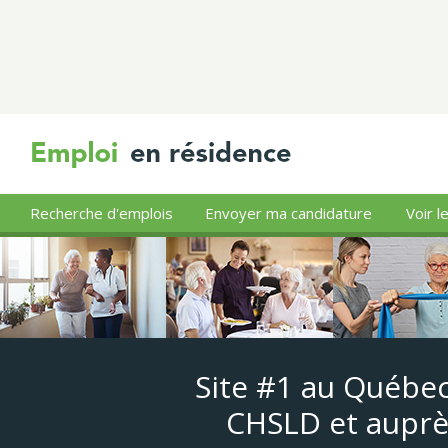
Recherche d'emplois
Envoyer ma candidature
Voir l
Site #1 au Québec
CHSLD et auprè