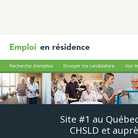
Recherche d'emplois
Envoyer ma candidature
Voir l
Site #1 au Québec
CHSLD et auprè