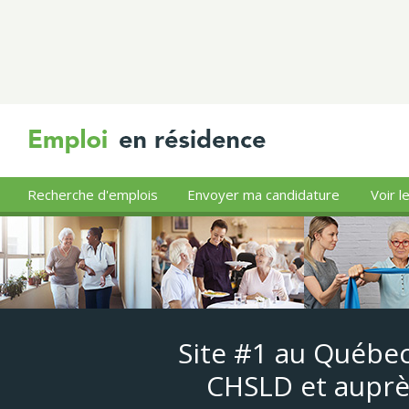
Recherche d'emplois
Envoyer ma candidature
Voir l
Site #1 au Québec
CHSLD et auprè