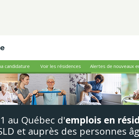
a candidature
Voir les résidences
Alertes de nouveaux e
#1 au Québec d'
emplois en rési
LD et auprès des personnes â