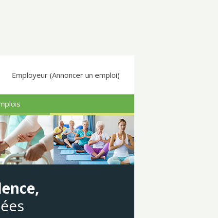
Employeur (Annoncer un emploi)
mplois
dence,
gées