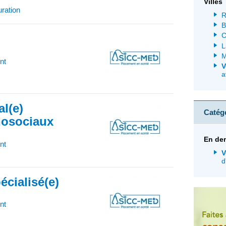
Villes
uration
R
B
C
L
M
nt
V
a
al(e)
Catég
hosociaux
En de
nt
V
d
écialisé(e)
nt