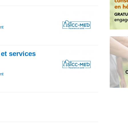
nt
 et services
C
nt