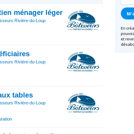
etien ménager léger
sseurs Rivière-du-Loup
En créa
pouvez 
et reve
désabo
ficiaires
sseurs Rivière-du-Loup
aux tables
sseurs Rivière-du-Loup
uration