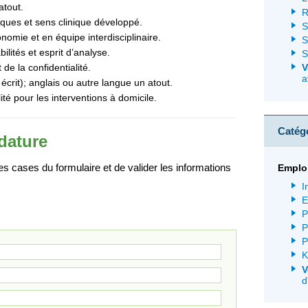
atout.
R
iques et sens clinique développé.
S
onomie et en équipe interdisciplinaire.
S
lités et esprit d’analyse.
S
de la confidentialité.
V
a
 écrit); anglais ou autre langue un atout.
té pour les interventions à domicile.
Catég
dature
 cases du formulaire et de valider les informations
Emplo
I
E
P
P
P
K
V
d