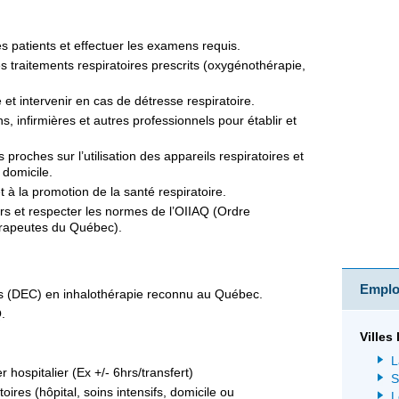
des patients et effectuer les examens requis.
es traitements respiratoires prescrits (oxygénothérapie,
ue et intervenir en cas de détresse respiratoire.
, infirmières et autres professionnels pour établir et
 proches sur l’utilisation des appareils respiratoires et
 domicile.
t à la promotion de la santé respiratoire.
rs et respecter les normes de l’OIIAQ (Ordre
érapeutes du Québec).
Emploi
es (DEC) en inhalothérapie reconnu au Québec.
.
Villes
L
 hospitalier (Ex +/- 6hrs/transfert)
S
oires (hôpital, soins intensifs, domicile ou
L