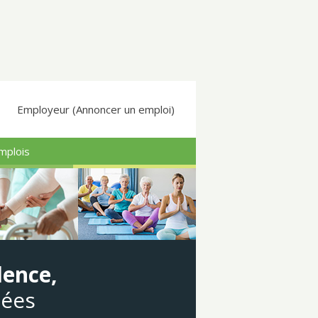
Employeur (Annoncer un emploi)
mplois
dence,
gées