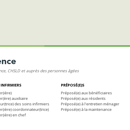
ence, CHSLD et auprès des personnes âgées
 INFIRMIERS
PRÉPOSÉ(E)S
er(ière)
Préposé(e) aux bénéficiaires
er(ère) auxiliaire
Préposé(e) aux résidents
ur(trice) des soins infirmiers
Préposé(e) à l'entretien ménager
er(ière) coordonnateur(trice)
Préposé(e) à la maintenance
er(ière) en chef