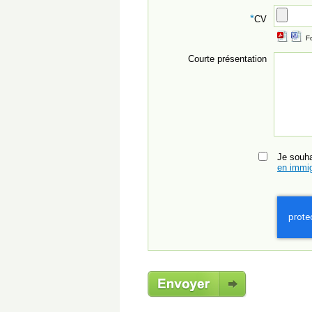
*
CV
F
Courte présentation
Je souh
en immig