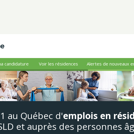
a candidature
Voir les résidences
Alertes de nouveaux e
#1 au Québec d'
emplois en rési
LD et auprès des personnes â