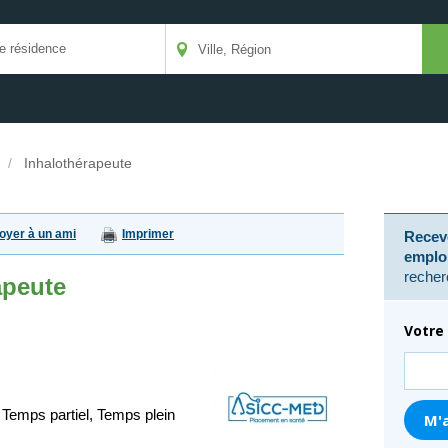
/
Inhalothérapeute
oyer à un ami
Imprimer
Receve
emplo
recher
apeute
Votre 
 Temps partiel, Temps plein