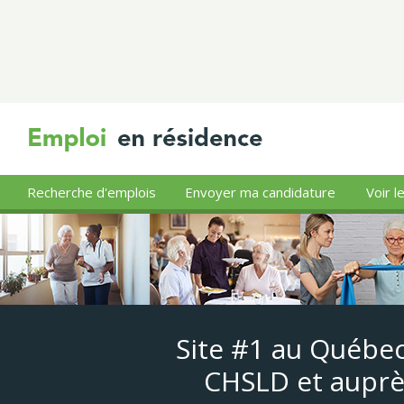
Recherche d'emplois
Envoyer ma candidature
Voir l
Site #1 au Québec
CHSLD et auprè