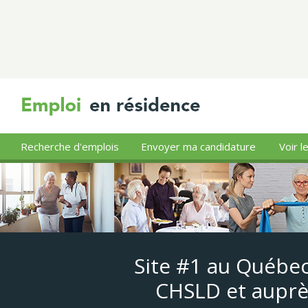
Recherche d'emplois
Envoyer ma candidature
Voir l
Site #1 au Québec
CHSLD et auprè