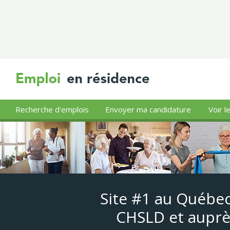
Recherche d'emplois
Envoyer ma candidature
Voir l
Site #1 au Québec
CHSLD et auprè