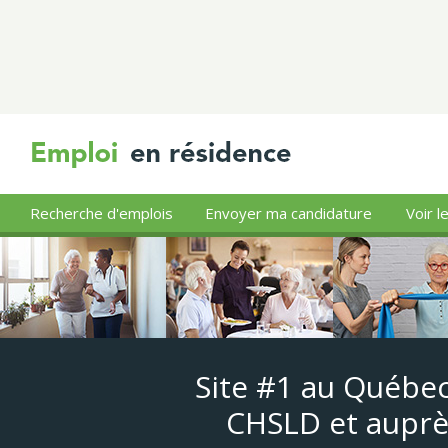
Recherche d'emplois
Envoyer ma candidature
Voir l
Site #1 au Québec
CHSLD et auprè