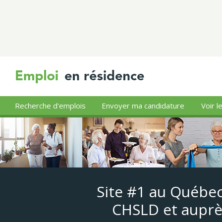
Recherche d'emplois
Envoyer ma candidature
Voir l
Site #1 au Québec
CHSLD et auprè