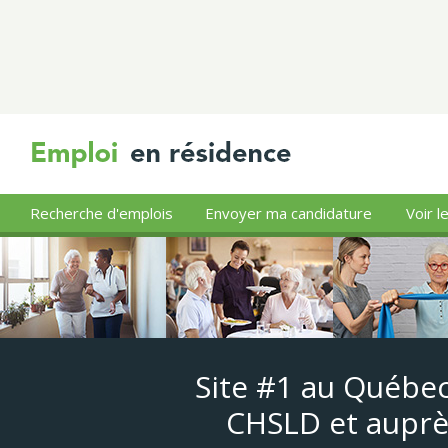
Recherche d'emplois
Envoyer ma candidature
Voir l
Site #1 au Québec
CHSLD et auprè