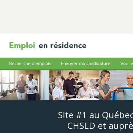
Recherche d'emplois
Envoyer ma candidature
Voir l
Site #1 au Québec
CHSLD et auprè