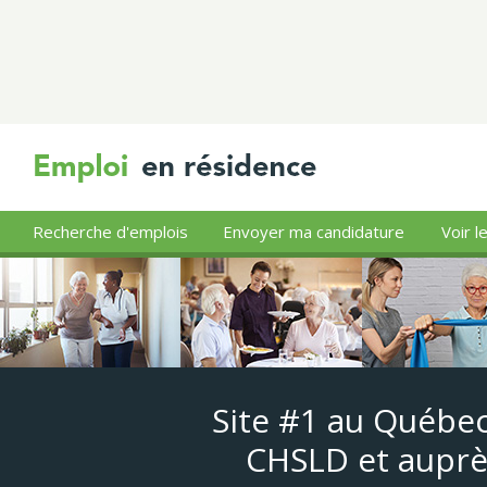
Recherche d'emplois
Envoyer ma candidature
Voir l
Site #1 au Québec
CHSLD et auprè