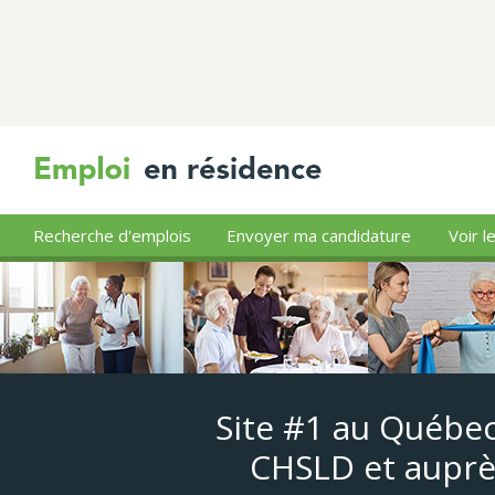
Recherche d'emplois
Envoyer ma candidature
Voir l
Site #1 au Québec
CHSLD et auprè