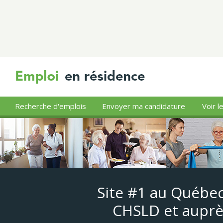
Recherche d'emplois
Envoyer ma candidature
Voir l
Site #1 au Québec
CHSLD et auprè