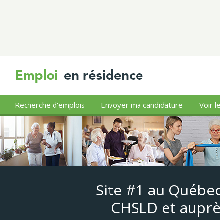
Recherche d'emplois
Envoyer ma candidature
Voir l
Site #1 au Québec
CHSLD et auprè