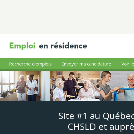
Recherche d'emplois
Envoyer ma candidature
Voir l
Site #1 au Québec
CHSLD et auprè