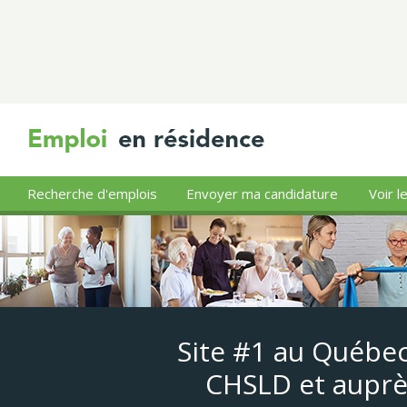
Recherche d'emplois
Envoyer ma candidature
Voir l
Site #1 au Québec
CHSLD et auprè