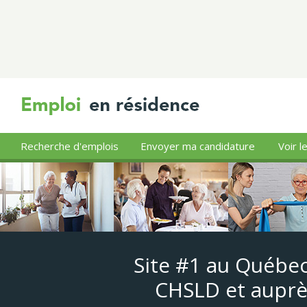
Recherche d'emplois
Envoyer ma candidature
Voir l
Site #1 au Québec
CHSLD et auprè