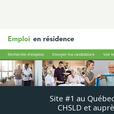
Recherche d'emplois
Envoyer ma candidature
Voir l
Site #1 au Québec
CHSLD et auprè