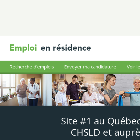
Recherche d'emplois
Envoyer ma candidature
Voir l
Site #1 au Québec
CHSLD et auprè