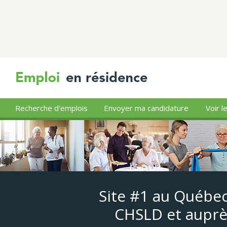
Recherche d'emplois
Envoyer ma candidature
Voir l
Site #1 au Québec
CHSLD et auprè