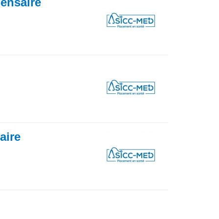
pensaire
iaire