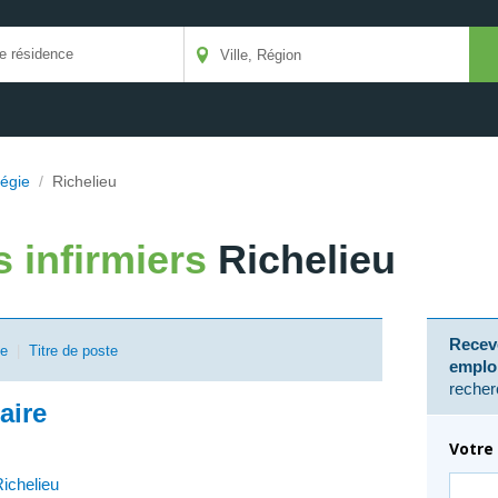
égie
/
Richelieu
s infirmiers
Richelieu
Receve
se
|
Titre de poste
emplo
recher
iaire
Votre 
ichelieu