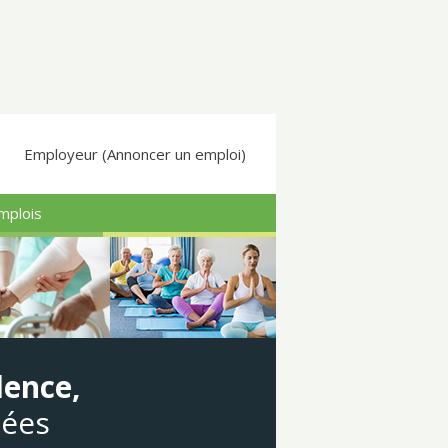
Employeur (Annoncer un emploi)
mplois
dence,
gées