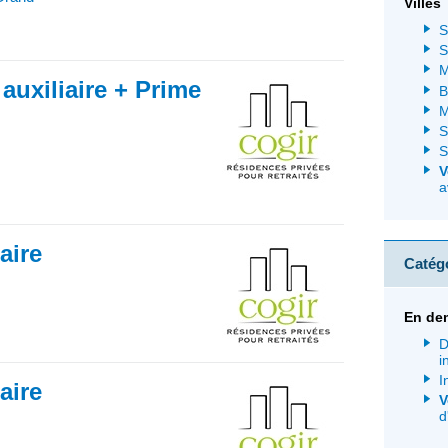
Villes
S
S
M
 auxiliaire + Prime
B
M
S
S
V
a
iaire
Catég
En de
D
i
I
iaire
V
d