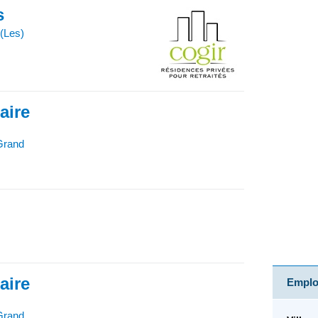
s
(Les)
iaire
-Grand
iaire
Emploi
-Grand