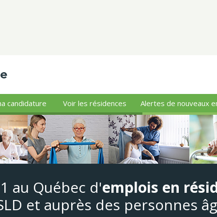
a candidature
Voir les résidences
Alertes de nouveaux e
#1 au Québec d'
emplois en rési
LD et auprès des personnes â