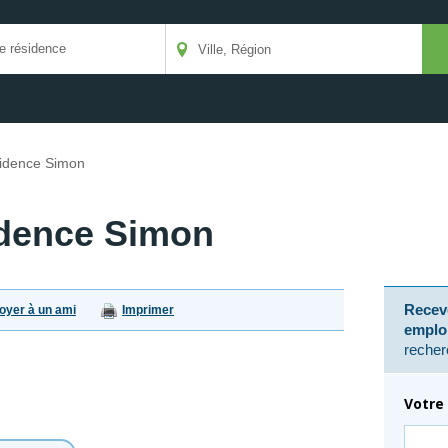
idence Simon
dence Simon
Receve
oyer à un ami
Imprimer
emplo
recher
Votre 