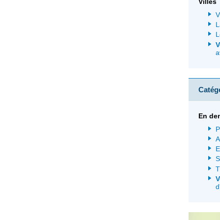
Villes
V
L
L
V
a
Catég
En dem
P
A
E
S
T
V
d