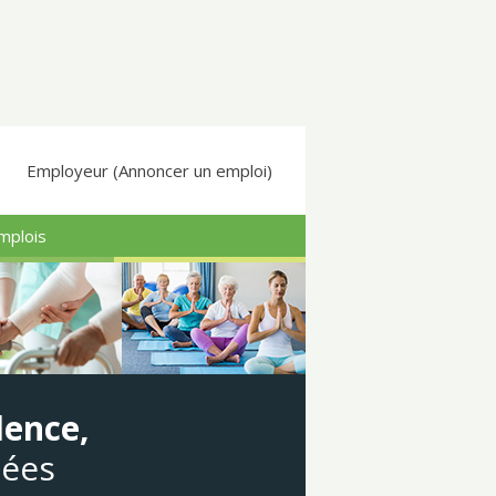
Employeur (Annoncer un emploi)
mplois
dence,
gées