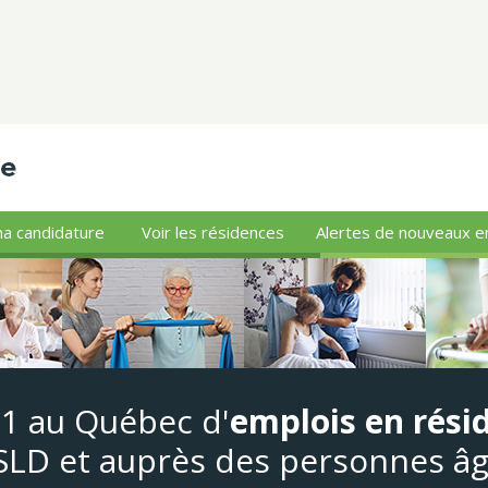
a candidature
Voir les résidences
Alertes de nouveaux e
#1 au Québec d'
emplois en rési
LD et auprès des personnes â