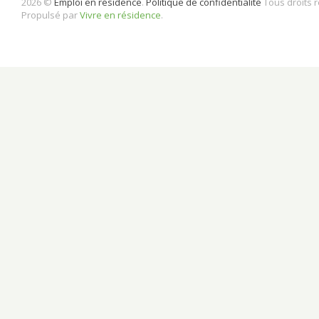
2026 ©
Emploi en résidence
.
Politique de confidentialité
Tous droits 
Propulsé par
Vivre en résidence
.