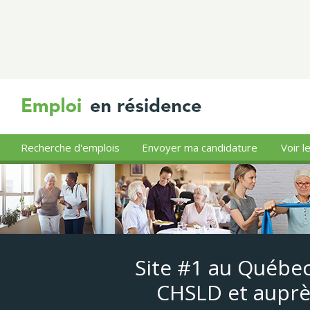
Recherche d'emplois
Envoyer ma candidature
Voir l
Site #1 au Québec
CHSLD et auprè