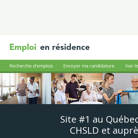
Recherche d'emplois
Envoyer ma candidature
Voir l
Site #1 au Québec
CHSLD et auprè