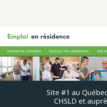
Recherche d'emplois
Envoyer ma candidature
Voir l
Site #1 au Québec
CHSLD et auprè