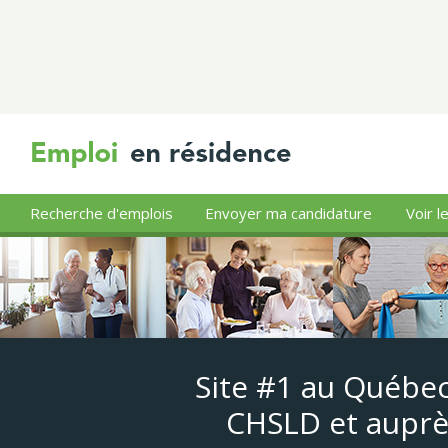
Recherche d'emplois
Envoyer ma candidature
Voir l
Site #1 au Québec
CHSLD et auprè